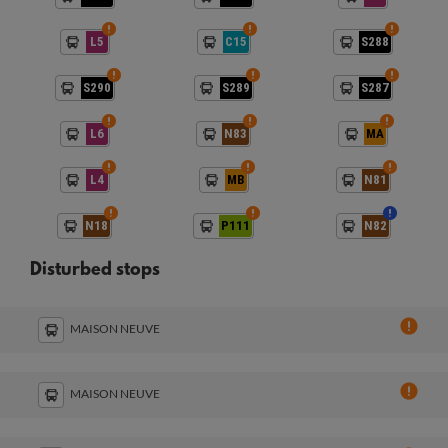
L5
C15
S288
S290
S289
S287
L6
N83
MA
L4
MB
N81
N18
P111
N82
Disturbed stops
MAISON NEUVE
MAISON NEUVE