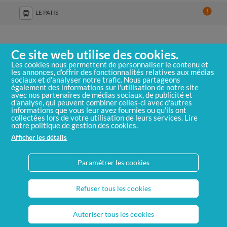
LE PATIS
Ce site web utilise des cookies.
Les cookies nous permettent de personnaliser le contenu et
les annonces, d'offrir des fonctionnalités relatives aux médias
sociaux et d'analyser notre trafic. Nous partageons
Contactez-nous
également des informations sur l'utilisation de notre site
Mentions légales
avec nos partenaires de médias sociaux, de publicité et
d'analyse, qui peuvent combiner celles-ci avec d'autres
Politique de confidentialité
informations que vous leur avez fournies ou qu'ils ont
collectées lors de votre utilisation de leurs services. Lire
CGU
notre politique de gestion des cookies
.
FAQ
Afficher les détails
Règlement d'exploitation
Accessibilité : non conforme
Paramétrer les cookies
Personnaliser les cookies
Refuser tous les cookies
Contact
Sitemap
Autoriser tous les cookies
2026 © Le met All rights reserved